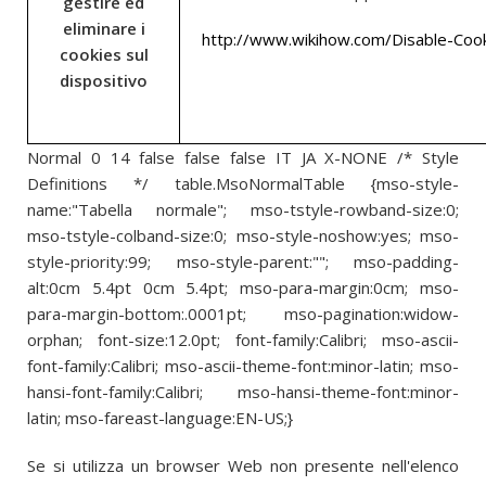
gestire ed
eliminare i
http://www.wikihow.com/Disable-Coo
cookies sul
dispositivo
Normal 0 14 false false false IT JA X-NONE /* Style
Definitions */ table.MsoNormalTable {mso-style-
name:"Tabella normale"; mso-tstyle-rowband-size:0;
mso-tstyle-colband-size:0; mso-style-noshow:yes; mso-
style-priority:99; mso-style-parent:""; mso-padding-
alt:0cm 5.4pt 0cm 5.4pt; mso-para-margin:0cm; mso-
para-margin-bottom:.0001pt; mso-pagination:widow-
orphan; font-size:12.0pt; font-family:Calibri; mso-ascii-
font-family:Calibri; mso-ascii-theme-font:minor-latin; mso-
hansi-font-family:Calibri; mso-hansi-theme-font:minor-
latin; mso-fareast-language:EN-US;}
Se si utilizza un browser Web non presente nell'elenco