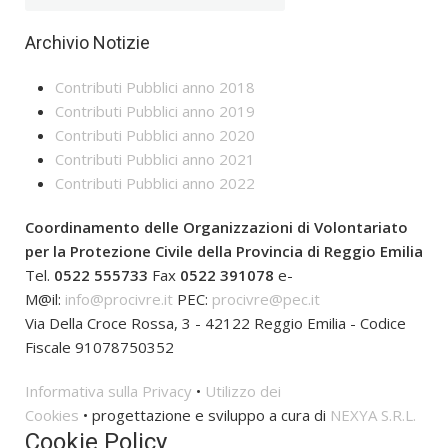
Archivio Notizie
Contributi Pubblici anno 2018
Contributi Pubblici anno 2019
Contributi Pubblici anno 2020
Contributi Pubblici anno 2021
Contributi Pubblici anno 2022
Coordinamento delle Organizzazioni di Volontariato
per la Protezione Civile della Provincia di Reggio Emilia
Tel.
0522 555733
Fax
0522 391078
e-
M@il:
info@procivre.it
PEC:
procivre@pec.it
Via Della Croce Rossa, 3 - 42122 Reggio Emilia - Codice
Fiscale 91078750352
Informativa sulla Privacy
•
Utilizzo dei
Cookies
• progettazione e sviluppo a cura di
NEXYA S.R.L.
Cookie Policy